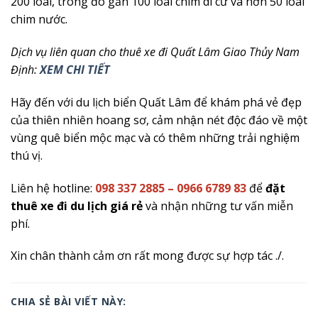
200 loài, trong đó gần 100 loài chim di cư và hơn 50 loài
chim nước.
Dịch vụ liên quan cho thuê xe đi Quất Lâm Giao Thủy Nam
Định:
XEM CHI TIẾT
Hãy đến với du lịch biển Quất Lâm để khám phá vẻ đẹp
của thiên nhiên hoang sơ, cảm nhận nét độc đáo về một
vùng quê biển mộc mạc và có thêm những trải nghiệm
thú vị.
Liên hệ hotline:
098 337 2885 – 0966 6789 83
để
đặt
thuê xe đi du lịch giá rẻ
và nhận những tư vấn miễn
phí.
Xin chân thành cảm ơn rất mong được sự hợp tác ./.
CHIA SẺ BÀI VIẾT NÀY: