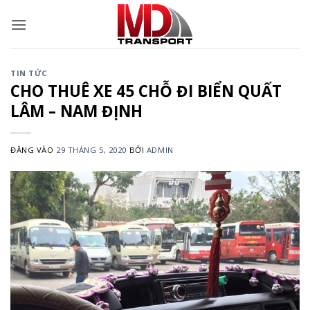
Bỏ
qua
nội
dung
TIN TỨC
CHO THUÊ XE 45 CHỖ ĐI BIỂN QUẤT
LÂM – NAM ĐỊNH
ĐĂNG VÀO
29 THÁNG 5, 2020
BỞI
ADMIN