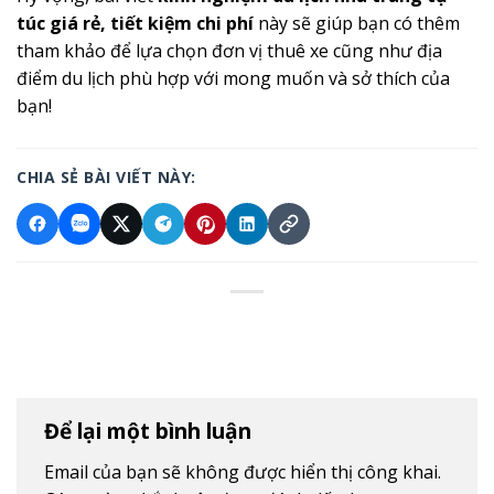
túc giá rẻ, tiết kiệm chi phí
này sẽ giúp bạn có thêm
tham khảo để lựa chọn đơn vị thuê xe cũng như địa
điểm du lịch phù hợp với mong muốn và sở thích của
bạn!
CHIA SẺ BÀI VIẾT NÀY:
Để lại một bình luận
Email của bạn sẽ không được hiển thị công khai.