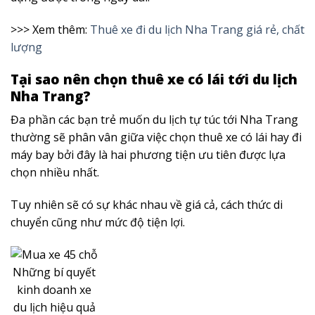
>>> Xem thêm:
Thuê xe đi du lịch Nha Trang giá rẻ, chất
lượng
Tại sao nên chọn thuê xe có lái tới du lịch
Nha Trang?
Đa phần các bạn trẻ muốn du lịch tự túc tới Nha Trang
thường sẽ phân vân giữa việc chọn thuê xe có lái hay đi
máy bay bởi đây là hai phương tiện ưu tiên được lựa
chọn nhiều nhất.
Tuy nhiên sẽ có sự khác nhau về giá cả, cách thức di
chuyển cũng như mức độ tiện lợi.
Những bí quyết
kinh doanh xe
du lịch hiệu quả