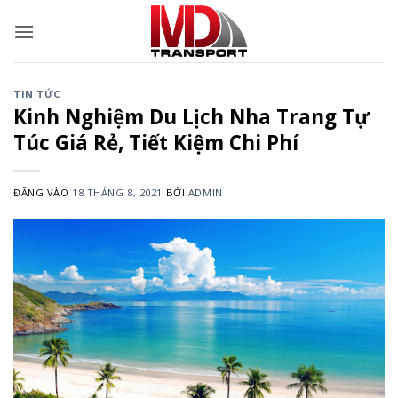
Bỏ
qua
nội
dung
TIN TỨC
Kinh Nghiệm Du Lịch Nha Trang Tự
Túc Giá Rẻ, Tiết Kiệm Chi Phí
ĐĂNG VÀO
18 THÁNG 8, 2021
BỞI
ADMIN