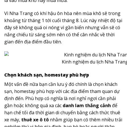
là vào mùa khô hay mùa mưa.
Vì Nha Trang có khí hậu ôn hòa nên mùa khô sẽ trong
khoảng từ tháng 1 tới cuối tháng 8. Lúc này nhiệt độ tại
đây sẽ không quá oi nóng vì gần biển nhưng vẫn sẽ có
nắng chiếu từ sáng sớm nên có thể cân nhắc về thời
gian đến địa điểm đầu tiên.
Kinh nghiệm du lịch Nha Tran
Chọn khách sạn, homestay phù hợp
Một vấn đề nữa bạn cần lưu ý đó chính là chọn khách
sạn, homestay phù hợp với các địa điểm tham quan dự
định đến. Phù hợp có nghĩa là nơi nghỉ ngơi cần phải
gần hoặc không quá xa các
danh lam thắng cảnh
để
hạn chế tối đa thời gian di chuyển bằng cách thức thuê
xe máy,
thuê xe ô tô
nhằm giúp bạn có thêm nhiều trải
nghiệm thú vị bên gia đình, bạn bè hoặc người thân.