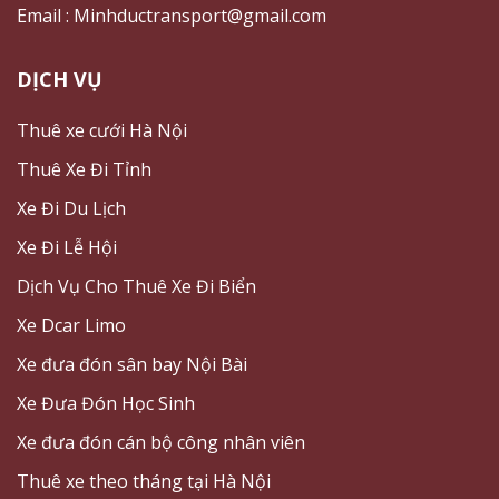
Email : Minhductransport@gmail.com
DỊCH VỤ
Thuê xe cưới Hà Nội
Thuê Xe Đi Tỉnh
Xe Đi Du Lịch
Xe Đi Lễ Hội
Dịch Vụ Cho Thuê Xe Đi Biển
Xe Dcar Limo
Xe đưa đón sân bay Nội Bài
Xe Đưa Đón Học Sinh
Xe đưa đón cán bộ công nhân viên
Thuê xe theo tháng tại Hà Nội